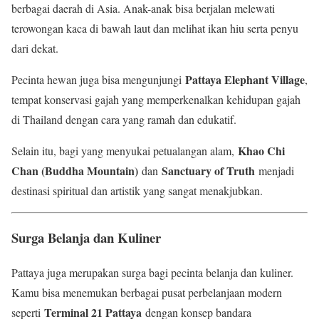
berbagai daerah di Asia. Anak-anak bisa berjalan melewati
terowongan kaca di bawah laut dan melihat ikan hiu serta penyu
dari dekat.
Pattaya Elephant Village
Pecinta hewan juga bisa mengunjungi
,
tempat konservasi gajah yang memperkenalkan kehidupan gajah
di Thailand dengan cara yang ramah dan edukatif.
Khao Chi
Selain itu, bagi yang menyukai petualangan alam,
Chan (Buddha Mountain)
Sanctuary of Truth
dan
menjadi
destinasi spiritual dan artistik yang sangat menakjubkan.
Surga Belanja dan Kuliner
Pattaya juga merupakan surga bagi pecinta belanja dan kuliner.
Kamu bisa menemukan berbagai pusat perbelanjaan modern
Terminal 21 Pattaya
seperti
dengan konsep bandara