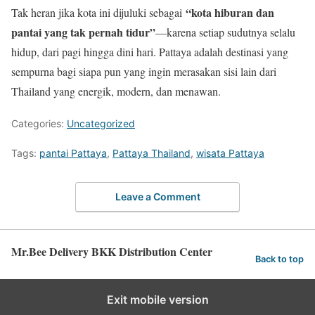
“kota hiburan dan
Tak heran jika kota ini dijuluki sebagai
pantai yang tak pernah tidur”
—karena setiap sudutnya selalu
hidup, dari pagi hingga dini hari. Pattaya adalah destinasi yang
sempurna bagi siapa pun yang ingin merasakan sisi lain dari
Thailand yang energik, modern, dan menawan.
Categories:
Uncategorized
Tags:
pantai Pattaya
,
Pattaya Thailand
,
wisata Pattaya
Leave a Comment
Mr.Bee Delivery BKK Distribution Center
Back to top
Exit mobile version