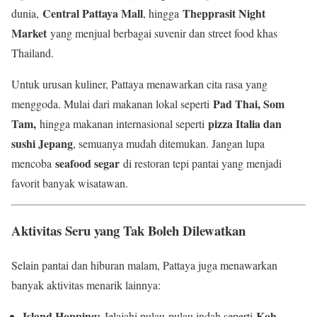
Central Pattaya Mall
Thepprasit Night
dunia,
, hingga
Market
yang menjual berbagai suvenir dan street food khas
Thailand.
Untuk urusan kuliner, Pattaya menawarkan cita rasa yang
Pad Thai, Som
menggoda. Mulai dari makanan lokal seperti
Tam,
pizza Italia dan
hingga makanan internasional seperti
sushi Jepang
, semuanya mudah ditemukan. Jangan lupa
seafood segar
mencoba
di restoran tepi pantai yang menjadi
favorit banyak wisatawan.
Aktivitas Seru yang Tak Boleh Dilewatkan
Selain pantai dan hiburan malam, Pattaya juga menawarkan
banyak aktivitas menarik lainnya:
Island Hopping:
Koh
Jelajahi pulau-pulau indah seperti