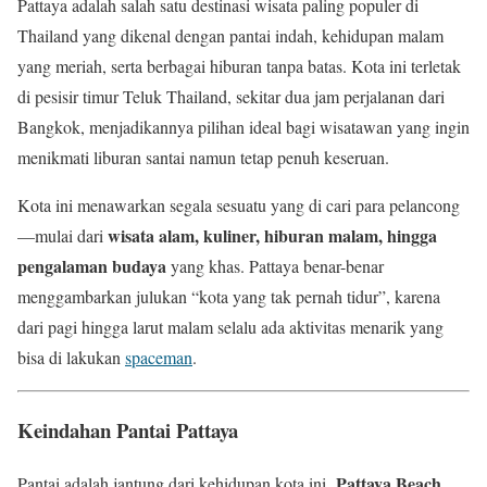
Pattaya adalah salah satu destinasi wisata paling populer di
Thailand yang dikenal dengan pantai indah, kehidupan malam
yang meriah, serta berbagai hiburan tanpa batas. Kota ini terletak
di pesisir timur Teluk Thailand, sekitar dua jam perjalanan dari
Bangkok, menjadikannya pilihan ideal bagi wisatawan yang ingin
menikmati liburan santai namun tetap penuh keseruan.
Kota ini menawarkan segala sesuatu yang di cari para pelancong
wisata alam, kuliner, hiburan malam, hingga
—mulai dari
pengalaman budaya
yang khas. Pattaya benar-benar
menggambarkan julukan “kota yang tak pernah tidur”, karena
dari pagi hingga larut malam selalu ada aktivitas menarik yang
bisa di lakukan
spaceman
.
Keindahan Pantai Pattaya
Pattaya Beach
Pantai adalah jantung dari kehidupan kota ini.
,