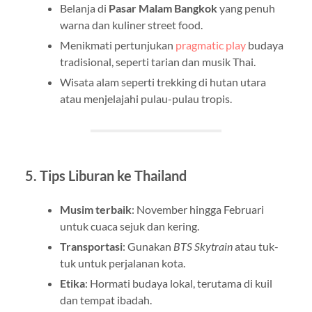
Belanja di
Pasar Malam Bangkok
yang penuh
warna dan kuliner street food.
Menikmati pertunjukan
pragmatic play
budaya
tradisional, seperti tarian dan musik Thai.
Wisata alam seperti trekking di hutan utara
atau menjelajahi pulau-pulau tropis.
5. Tips Liburan ke Thailand
Musim terbaik
: November hingga Februari
untuk cuaca sejuk dan kering.
Transportasi
: Gunakan
BTS Skytrain
atau tuk-
tuk untuk perjalanan kota.
Etika
: Hormati budaya lokal, terutama di kuil
dan tempat ibadah.