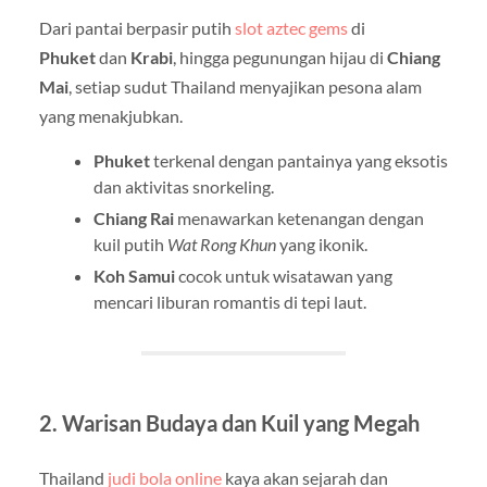
Dari pantai berpasir putih
slot aztec gems
di
Phuket
dan
Krabi
, hingga pegunungan hijau di
Chiang
Mai
, setiap sudut Thailand menyajikan pesona alam
yang menakjubkan.
Phuket
terkenal dengan pantainya yang eksotis
dan aktivitas snorkeling.
Chiang Rai
menawarkan ketenangan dengan
kuil putih
Wat Rong Khun
yang ikonik.
Koh Samui
cocok untuk wisatawan yang
mencari liburan romantis di tepi laut.
2. Warisan Budaya dan Kuil yang Megah
Thailand
judi bola online
kaya akan sejarah dan