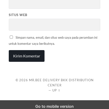
SITUS WEB
Simpan nama, email, dan situs web saya pada peramban ini
untuk komentar saya berikutnya.
© 2026
MR.BEE DELIVERY BKK DISTRIBUTION
CENTER
—
UP ↑
Go to mobile version